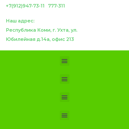
+7(912)947-73-11 777-311
Наш адрес:
Республика Коми, г. Ухта, ул.
Юбилейная д.14а, офис 213
Положение о предоставлении платных стоматологических услуг