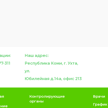
ации:
Наш адрес:
7-311
Республика Коми, г. Ухта,
ул.
Юбилейная д.14а, офис 213
ая
Контролирующие
Врачи
органы
График
ение