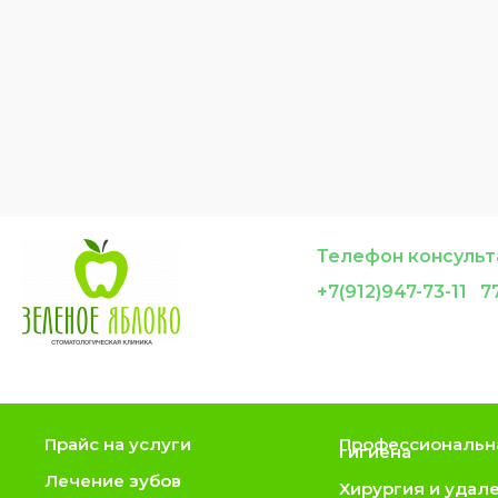
Телефон консульт
+7(912)947-73-11 77
Прайс на услуги
Профессиональн
гигиена
Лечение зубов
Хирургия и удал