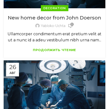
DECORATION
New home decor from John Doerson
0
Yabloko-Uchta
Ullamcorper condimentum erat pretium velit at
ut a nunc id a adeu vestibulum nibh urna nam...
ПРОДОЛЖИТЬ ЧТЕНИЕ
26
АВГ