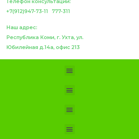
Телефон консультации:
+7(912)947-73-11 777-311
Наш адрес:
Республика Коми, г. Ухта, ул.
Юбилейная д.14а, офис 213
Положение о предоставлении платных стоматологических услуг